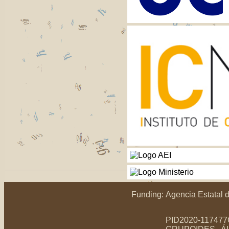
Funding:
Agencia Estatal d
PID2020-117477