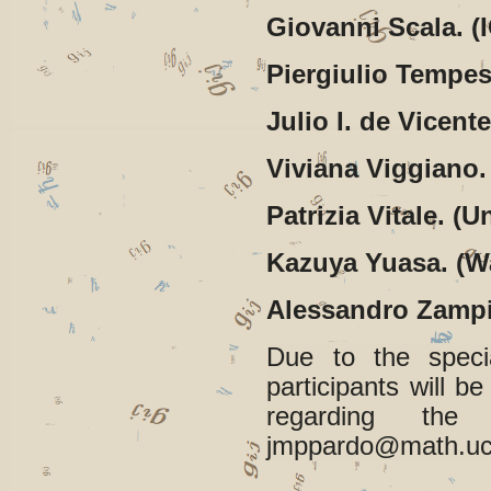
Giovanni Scala. (
Piergiulio Tempe
Julio I. de Vicent
Viviana Viggiano. 
Patrizia Vitale. (U
Kazuya Yuasa. (Wa
Alessandro Zampin
Due to the specia
participants will b
regarding the 
jmppardo@math.uc